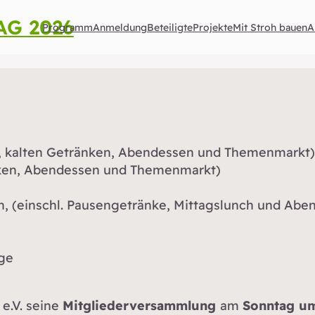
G 2026
Programm
Anmeldung
Beteiligte
Projekte
Mit Stroh bauen
A
ee, kalten Getränken, Abendessen und Themenmarkt)
änken, Abendessen und Themenmarkt)
, (einschl. Pausengetränke, Mittagslunch und Abe
age
e.V. seine
Mitgliederversammlung
am
Sonntag um