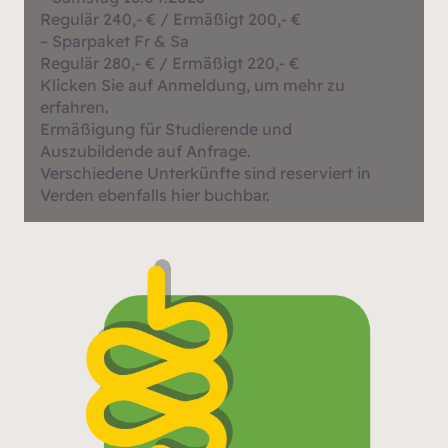
Regulär 240,- € / Ermäßigt 200,- €
– Sparpaket Fr & Sa
Regulär 280,- € / Ermäßigt 220,- €
Klicken Sie auf Anmeldung, um mehr zu
erfahren.
Ermäßigung für Studierende und
Auszubildende auf Anfrage.
Verschiedene Unterkünfte sind reserviert in
Verden ebenfalls hier buchbar.